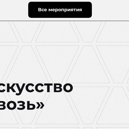
Все мероприятия
скусство
возь»