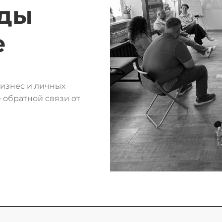
ды
е
изнес и личных
 обратной связи от