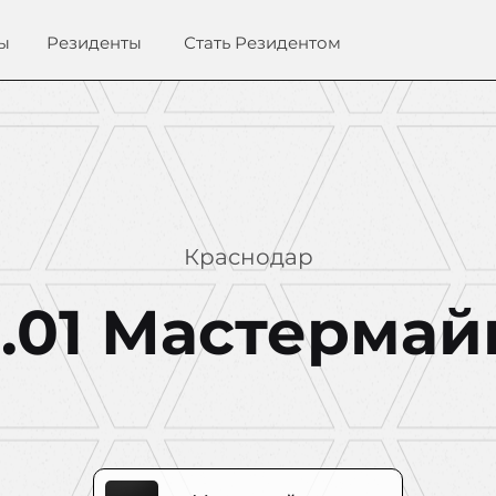
ы
Резиденты
Стать Резидентом
Краснодар
5.01 Мастермай