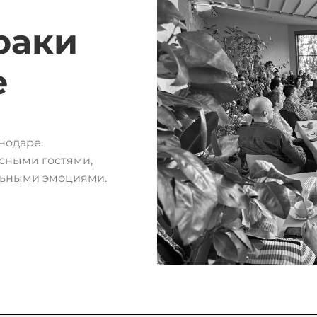
раки
е
нодаре.
сными гостями,
льными эмоциями.