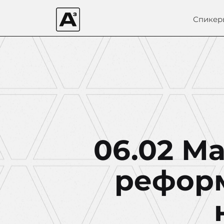
Спикер
06.02 М
реформ