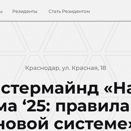
ы
Резиденты
Стать Резидентом
Краснодар, ул. Красная, 18
астермайнд «Н
а ‘25: правила
новой системе