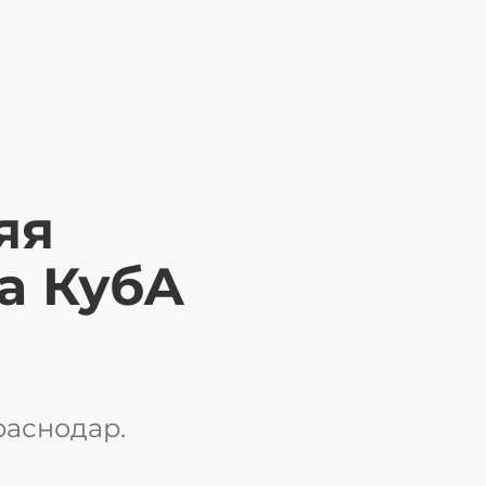
яя
а КубА
Краснодар.