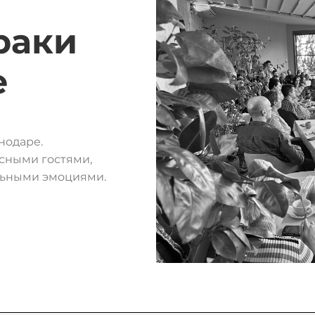
раки
е
нодаре.
сными гостями,
льными эмоциями.