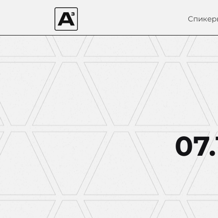
Спикер
07