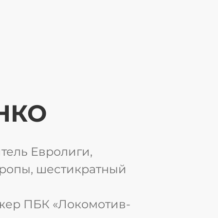
НКО
тель Евролиги,
вропы, шестикратный
жер ПБК «Локомотив-