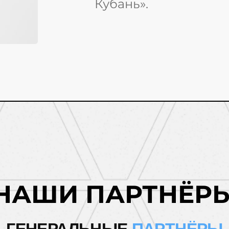
Кубань».
НАШИ ПАРТНЁР